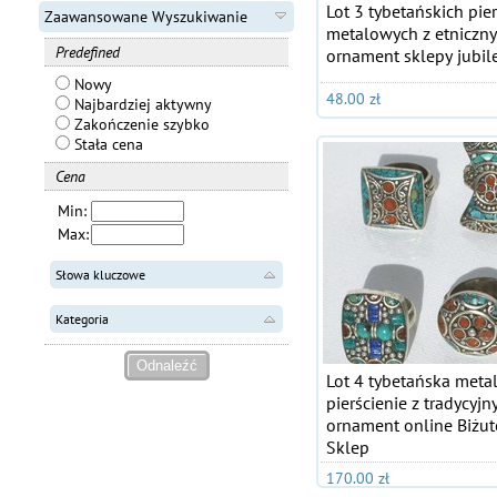
Lot 3 tybetańskich pier
Zaawansowane Wyszukiwanie
metalowych z etniczn
Predefined
ornament sklepy jubile
Nowy
48.00 zł
Najbardziej aktywny
Zakończenie szybko
Stała cena
Cena
Min:
Max:
Słowa kluczowe
Kategoria
Lot 4 tybetańska met
pierścienie z tradycyj
ornament online Biżut
Sklep
170.00 zł