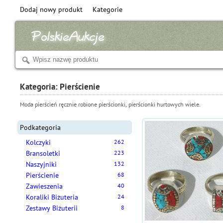
Dodaj nowy produkt
Kategorie
Kategoria: Pierścienie
Moda pierścień ręcznie robione pierścionki, pierścionki hurtowych wiele.
Podkategoria
Kolczyki
262
Bransoletki
223
Naszyjniki
132
Pierścienie
68
Zawieszenia
40
Koraliki Biżuteria
24
Zestawy Biżuterii
8