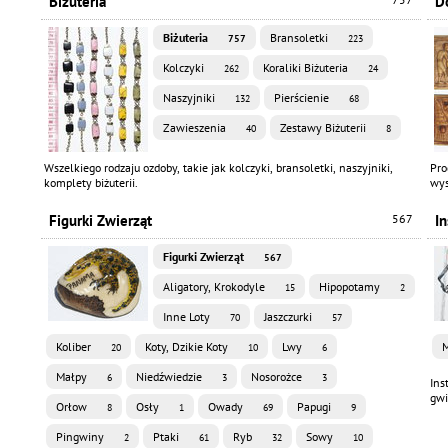
Biżuteria
D
Biżuteria
Bransoletki
757
223
Kolczyki
Koraliki Biżuteria
262
24
Naszyjniki
Pierścienie
132
68
Zawieszenia
Zestawy Biżuterii
40
8
Wszelkiego rodzaju ozdoby, takie jak kolczyki, bransoletki, naszyjniki,
Pro
komplety biżuterii.
wys
Figurki Zwierząt
567
I
Figurki Zwierząt
567
Aligatory, Krokodyle
Hipopotamy
15
2
Inne Loty
Jaszczurki
70
57
Koliber
Koty, Dzikie Koty
Lwy
M
20
10
6
Małpy
Niedźwiedzie
Nosorożce
6
3
3
Ins
gwi
Orłow
Osły
Owady
Papugi
8
1
69
9
Pingwiny
Ptaki
Ryb
Sowy
2
61
32
10