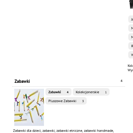
J
M
R
Kol
Wy
Zabawki
4
Zabawki
Kolekcjonerskie
4
1
Pluszowe Zabawki
3
Zabawki dla dzieci, zabawki, zabawki etniczne, zabawki handmade,