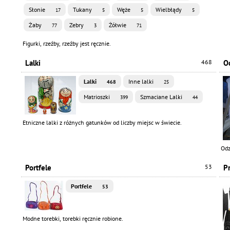
Słonie
Tukany
Węże
Wielbłądy
17
5
5
5
Żaby
Zebry
Żółwie
77
3
71
Figurki, rzeźby, rzeźby jest ręcznie.
Lalki
468
O
Lalki
Inne lalki
468
25
Matrioszki
Szmaciane Lalki
399
44
Etniczne lalki z różnych gatunków od liczby miejsc w świecie.
Odz
Portfele
53
P
Portfele
53
Modne torebki, torebki ręcznie robione.