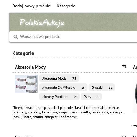
Dodaj nowy produkt
Kategorie
Kategorie
Akcesoria Mody
73
A
Akcesoria Mody
73
Akcesoria Do Włosów
Broszki
19
11
Monety Portfele
Pasy
39
4
Torebki, wachlarze, parasole i parasole, laski, i ceremonialne miecze.
Krawaty, krawaty, kapelusze, czapki, paski i szelki, rękawiczki, sprzęgła,
paski, szale, szaliki, skarpety i pończochy.
Szt
757